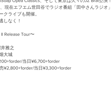
ap Opea Classics、そして東京は久々のJZ Brat公演
昼には、現在エフエム世田谷でラジオ番組「田中さんラジオ
ークライブも開催。
逃しなく！
 II Release Tour〜
沼井雅之
畑大城
0+1order/当日¥6,700+1order
2,800+1order/当日¥3,300+1order