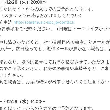
ート
12/28（火）20:00〜
またはサイトからの入力でのご予約となります。
1703（スタッフ不在時はおかけ直しください）
約申込 
http://soarsmusic-soc.jp/contact/
必要事項をご記載ください。（日曜はトークライブかラ
）
申し込みいただくと、2〜3営業日内で会場よりメール
休業）万が一、数日経っても、返信メールが届かない場合は
場となり、場内は番号にてお席を指定させていただきま
のでご了承ください。お身体の事情や車椅子など、ご相
せください。
ある場合は、お席の確保が出来ませんのでご注意下さい
ート
12/29（水）14:00〜
またはサイトからの入力でのご予約となります。