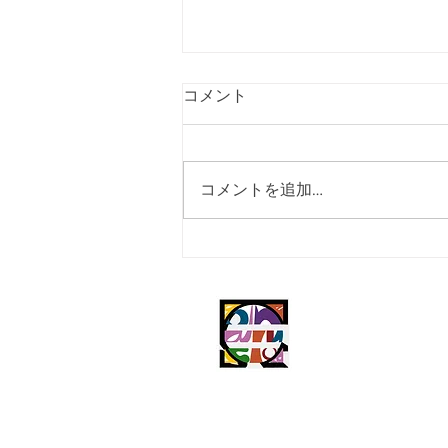
コメント
コメントを追加…
【お知らせ】2026ツアー＆
アルバム「pianoforte」ロゴ
グッズが新登場！
(c) square=circle,n/,n