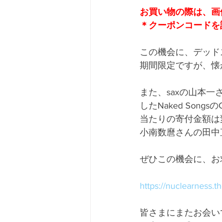
お買い物の際は、画像
＊クーポンコードを
この機会に、デッド
期間限定ですが、懐
また、saxの山本一
したNaked So
当たりの寄付金額は
小南数麿さんの
田中
ぜひこの機会に、お
https://nuclearness.t
皆さまにまたお会い