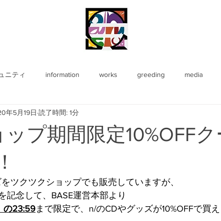
ュニティ
information
works
greeding
media
20年5月19日
読了時間: 1分
ョップ期間限定10%OFF
で！
ズをツクツクショップでも販売していますが、
プを記念して、BASE運営本部より
）の23:59
まで限定で、n/のCDやグッズが10%OFFで買