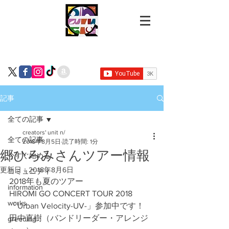
記事
全ての記事
creators' unit n/
全ての記事
2018年8月5日
読了時間: 1分
郷ひろみさんツアー情報
今すぐ始める
更新日：
2018年8月6日
コミュニティ
2018年も夏のツアー
information
HIROMI GO CONCERT TOUR 2018
works
「Urban Velocity-UV-」参加中です！
田中直樹（バンドリーダー・アレンジ
greeding