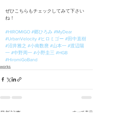
ぜひこちらもチェックしてみて下さい
ね！
#HIROMIGO
#郷ひろみ
#MyDear
#UrbanVelocity
#ヒロミゴー
#田中直樹
#沼井雅之
#小南数麿
#山本一
#渡辺陽
一
#中野周一
#小野圭三
#HGB
#HiromiGoBand
works
すべて表示
最新記事