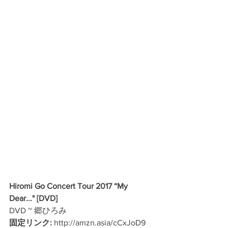
Hiromi Go Concert Tour 2017 “My 
Dear..." [DVD]
DVD ~ 郷ひろみ 
固定リンク:
 http://amzn.asia/cCxJoD9