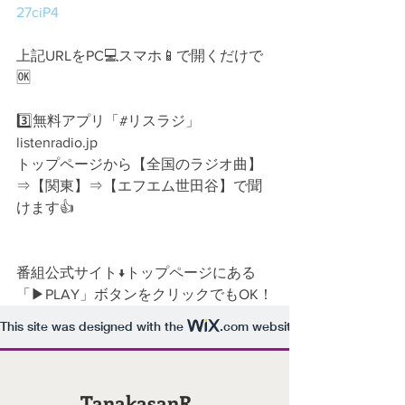
27ciP4
上記URLをPC💻スマホ📱で開くだけで
🆗
3️⃣無料アプリ「#リスラジ」
listenradio.jp
トップページから【全国のラジオ曲】
⇒【関東】⇒【エフエム世田谷】で聞
けます👍
番組公式サイト↓トップページにある
「▶︎PLAY」ボタンをクリックでもOK！