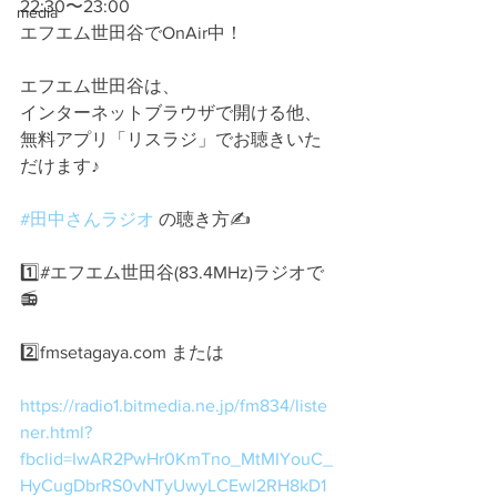
22:30〜23:00
media
エフエム世田谷でOnAir中！
エフエム世田谷は、
インターネットブラウザで開ける他、
無料アプリ「リスラジ」でお聴きいた
だけます♪
#田中さんラジオ
 の聴き方✍️
1️⃣#エフエム世田谷(83.4MHz)ラジオで
📻
2️⃣fmsetagaya.com または
https://radio1.bitmedia.ne.jp/fm834/liste
ner.html?
fbclid=IwAR2PwHr0KmTno_MtMIYouC_
HyCugDbrRS0vNTyUwyLCEwl2RH8kD1