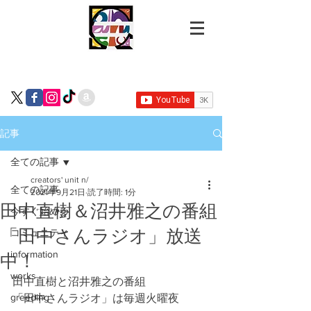
記事
全ての記事
creators' unit n/
全ての記事
2021年9月21日
読了時間: 1分
田中直樹＆沼井雅之の番組
今すぐ始める
「田中さんラジオ」放送
コミュニティ
information
中！
works
田中直樹と沼井雅之の番組
greeding
「田中さんラジオ」は毎週火曜夜