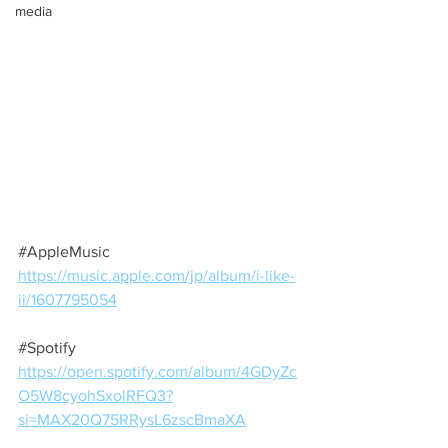
media
#AppleMusic
https://music.apple.com/jp/album/i-like-
ii/1607795054
#Spotify
https://open.spotify.com/album/4GDyZc
O5W8cyohSxolRFQ3?
si=MAX20Q75RRysL6zscBmaXA