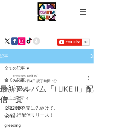
記事
全ての記事
creators' unit n/
全ての記事
2022年2月4日
読了時間: 1分
最新アルバム「I LIKE II」配
今すぐ始める
信一覧
コミュニティ
information
2/22CD発売に先駆けて、
2/4先行配信リリース！
works
greeding