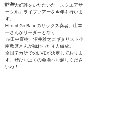
media
昨年大好評をいただいた「スクエアサ
ークル」ライブツアーを今年も行いま
す。
Hiromi Go Bandのサックス奏者、山本
一さんがリーダーとなり
 n/田中直樹、沼井雅之
にギタリスト小
南数麿さんが加わった４人編成。
全国７カ所でのLIVEが決定しておりま
す。ぜひお近くの会場へお越しくださ
いね！