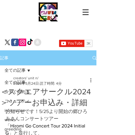
記事
全ての記事
creators' unit n/
全ての記事
2024年5月24日
読了時間: 4分
＜スクエアサークル2024
今すぐ始める
＞ツアーお申込み・詳細
コミュニティ
information
お知らせです！
5/25より開始の郷ひろ
みさんコンサートツアー
works
「
Hiromi Go Concert Tour 2024 Initial 
greeding
G
」と並行して、