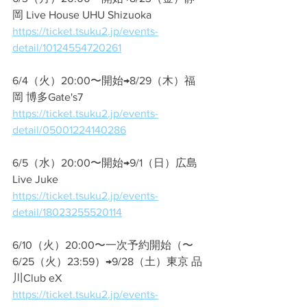
岡 Live House UHU Shizuoka
https://ticket.tsuku2.jp/events-
detail/10124554720261
6/4（火）20:00〜開始→8/29（木）福
岡 博多Gate's7
https://ticket.tsuku2.jp/events-
detail/05001224140286
6/5（水）20:00〜開始→9/1（日）広島 
Live Juke 
https://ticket.tsuku2.jp/events-
detail/18023255520114
6/10（火）20:00〜一次予約開始（〜
6/25（火）23:59）→
9/28（土）東京 品
川Club eX
https://ticket.tsuku2.jp/events-