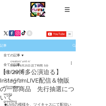
記事
全ての記事
creators' unit n/
全ての記事
2024年8月25日
読了時間: 5分
【8/29博多公演迫る】
今すぐ始める
InstagramLIVE配信＆物販
コミュニティ
information
の一部商品 先行抽選につ
works
いて
greeding
●LIVEの模様を、ツイキャスにて配信い