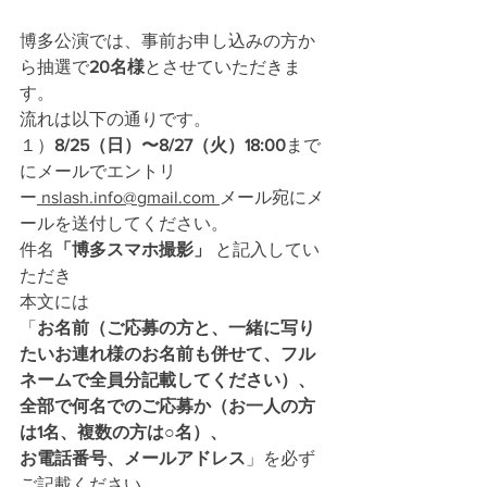
博多
公演では、事前お申し込みの方か
ら抽選で
20名様
とさせていただきま
す。
流れは以下の通りです。
１）
8/25（
日）〜8/27（火）18:00
まで
にメールでエントリ
ー
 nslash.info@gmail.com 
メール宛にメ
ールを送付してください。 　
件名
「博多スマホ撮影」
 と記入してい
ただき
本文には
「
お名前（ご応募の方と、一緒に写り
たいお連れ様のお名前も併せて、フル
ネームで全員分記載してください）、
全部で何名でのご応募か（お一人の方
は1名、複数の方は○名）、
お電話番号、メールアドレス
」を必ず
ご記載ください。