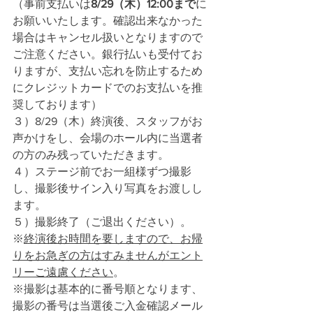
（事前支払いは
8/29
（木）12:00まで
に
お願いいたします。確認出来なかった
場合はキャンセル扱いとなりますので
ご注意ください。銀行払いも受付てお
りますが、支払い忘れを防止するため
にクレジットカードでのお支払いを推
奨しております）
３）8/29
（木）
終演後、スタッフがお
声かけをし、会場のホール内に当選者
の方のみ残っていただきます。
４）ステージ前でお一組様ずつ撮影
し、撮影後サイン入り写真をお渡しし
ます。
５）撮影終了（
ご退出ください）。
※
終演後お時間を要しますので、お帰
りをお急ぎの方はすみませんがエント
リーご遠慮ください
。
※撮影は基本的に番号順となります、
撮影の番号は当選後ご入金確認メール