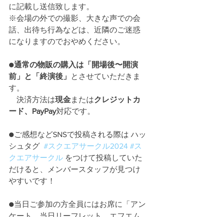
に記載し送信致します。
※会場の外での撮影、大きな声での会
話、出待ち行為などは、近隣のご迷惑
になりますのでおやめください。
●
通常の物販の購入は「開場後〜開演
前」と「終演後」
とさせていただきま
す。
　決済方法は
現金
または
クレジットカ
ード、PayPay
対応です。
●ご感想などSNSで投稿される際は ハッ
シュタグ  
#スクエアサークル
2024 
#ス
クエアサークル
をつけて投稿していた
だけると、メンバースタッフが見つけ
やすいです！
●当日ご参加の方全員にはお席に「アン
ケート、当日リーフレット、エフエム