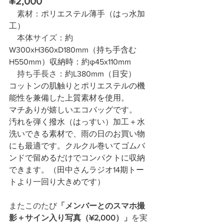
¥2,000
　素材：
ポリエステル薄手（はっ水加
工）
本体サイズ：
約
W300xH360xD180mm（持ち手含む
H550mm）収納時：約φ45x110mm
　持ち手長さ：
約L380mm（目安）
コットンの肌触りとポリエステルの機
能性を兼備した上質素材を使用。
マチありが嬉しいエコバッグです。
汚れを弾く撥水（はっすい）加工＋水
洗いできる素材で、雨の日のお買い物
にも最適です。クルクル巻いてゴムバ
ンドで留めるだけでコンパクトに収納
できます。（田中さんラジオ14期トー
トより一回り大きめです）
またこのたび
「メンバーとのスマホ撮
影＋サイン入り写真（¥2,000）」
を実