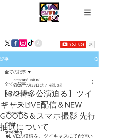
記事
全ての記事
creators' unit n/
全ての記事
2025年7月23日
読了時間: 3分
【8/2博多公演迫る】ツイ
今すぐ始める
キャスLIVE配信＆NEW
コミュニティ
information
GOODS＆スマホ撮影 先行
works
抽選について
greeding
●LIVEの模様を、ツイキャスにて配信い