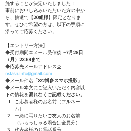
施することが決定いたしました！
事前にお申し込みいただいた方の中か
ら、抽選で
【20組様】
限定となりま
す。ぜひご希望の方は、以下の手順に
沿ってご応募ください。
【エントリー方法】
◆受付期間本メール受信後〜
7月28日
（月）23:59まで
◆応募先メールアドレス📩 
nslash.info@gmail.com
◆メール件名「
8/2博多スマホ撮影
」
◆メール本文にご記入いただく内容以
下の情報を
漏れなくご記載ください。
ご応募者様のお名前（フルネー
ム）
一緒に写りたいご友人のお名前
（いらっしゃる場合は全員分）
代表者様のお電話番号