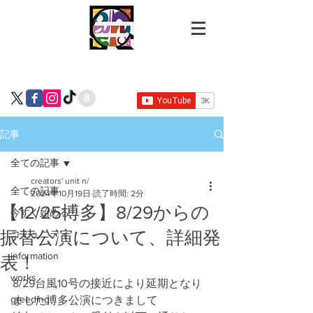
記事
全ての記事
creators' unit n/
全ての記事
2024年10月19日
読了時間: 2分
【12/25博多】8/29からの
今すぐ始める
振替公演について、詳細発
コミュニティ
information
表！
works
8/29台風10号の接近により延期となり
greeding
ました博多公演につきまして