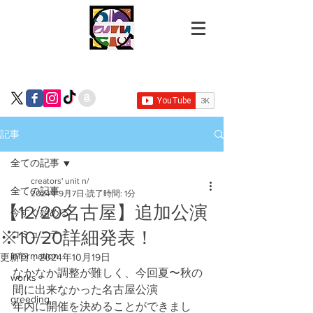
記事
全ての記事
creators' unit n/
全ての記事
2024年9月7日
読了時間: 1分
【12/20名古屋】追加公演
今すぐ始める
※10/20詳細発表！
コミュニティ
information
更新日：
2024年10月19日
なかなか調整が難しく、今回夏〜秋の
works
間に出来なかった名古屋公演
greeding
年内に開催を決めることができまし