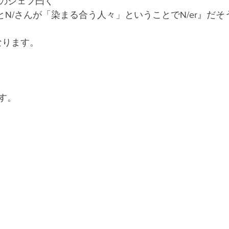
NDのシェフ曰く
とN/さんが「染まる合う人々」ということでN/er』だそ
なります。
す。