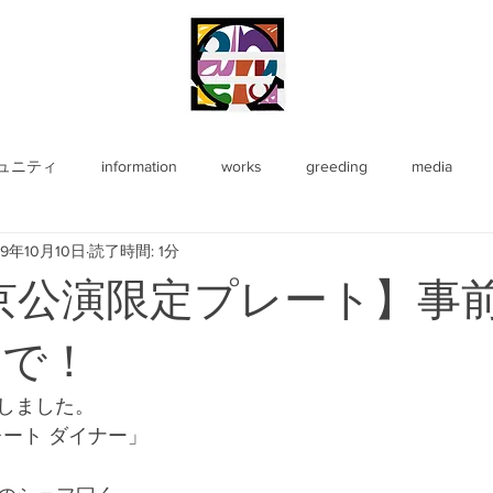
ュニティ
information
works
greeding
media
19年10月10日
読了時間: 1分
3東京公演限定プレート】事
まで！
しました。
r プレート ダイナー」