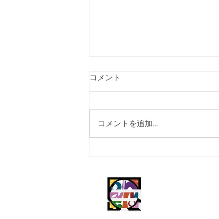
コメント
コメントを追加…
n/ LIVE 2022ツアーグッズ
&CD通販スタート！
(c) square=circle,n/,n