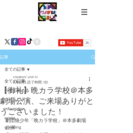
記事
全ての記事
creators' unit n/
全ての記事
2月23日
読了時間: 1分
【御礼】晩カラ学校＠本多
今すぐ始める
劇場公演、ご来場ありがと
コミュニティ
information
うございました！
works
劇団狼少年「晩カラ学校」＠本多劇場
greeding
公演