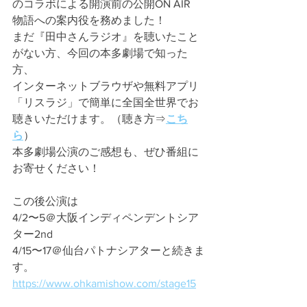
のコラボによる開演前の公開ON AIR
物語への案内役を務めました！
まだ『田中さんラジオ』を聴いたこと
がない方、今回の本多劇場で知った
方、
インターネットブラウザや無料アプリ
「リスラジ」で簡単に全国全世界でお
聴きいただけます。（聴き方⇒
こち
ら
）
本多劇場公演のご感想も、ぜひ番組に
お寄せください！
この後公演は
4/2〜5＠大阪インディペンデントシア
ター2nd
4/15〜17＠仙台パトナシアターと続きま
す。
https://www.ohkamishow.com/stage15