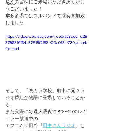
多くの皆様にご来場いただきありがと
media
うございました！
本多劇場ではフルバンドで演奏参加致
しました
https://video.wixstatic.com/video/ac3ded_d29
3798316f34a32919f2f53e00a013c/720p/mp4/
file.mp4
そして、「晩カラ学校」劇中に元々ラ
ジオ番組が物語に登場していることか
ら、
また実際に毎週火曜夜10:30〜11:00レギ
ュラー放送中の
エフエム世田谷『
田中さんラジオ
』と