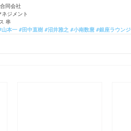
ss合同会社
3マネジメント
ス 串
#山本一
#田中直樹
#沼井雅之
#小南数麿
#銀座ラウンジz