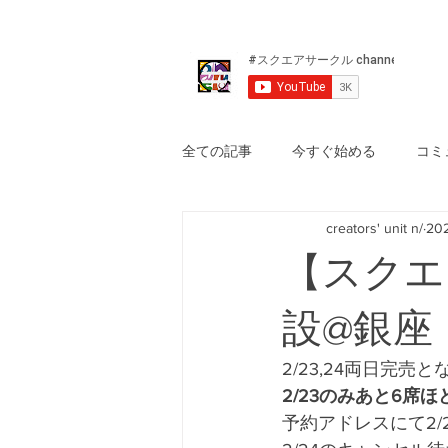
全ての記事
今すぐ始める
コミ
creators' unit n/
20
【スクエ
設@銀座
2/23,24両日完
2/23のみあと6席
予約アドレスにて2