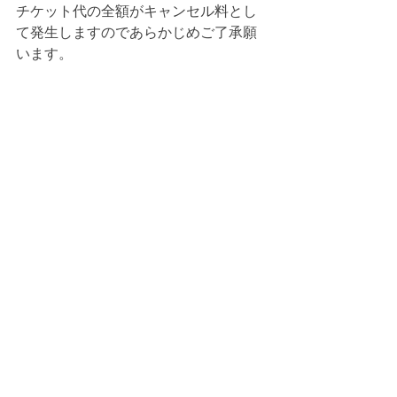
チケット代の全額がキャンセル料とし
て発生しますのであらかじめご了承願
います。
◎尚、本公演はイベント会社の企画に
つきご予約は上記メールアドレスへの
ご予約のみとなりますのでご注意下さ
い。 
☆ライブに関するお問合せは…
fukuokakouenyoyaku@gmail.com
まで、お問合せ下さい。
☆当日の会場・道順に関するお問い合
わせは…
TEL 092-753-8349
ライブハウス秘密までお願い致しま
す。