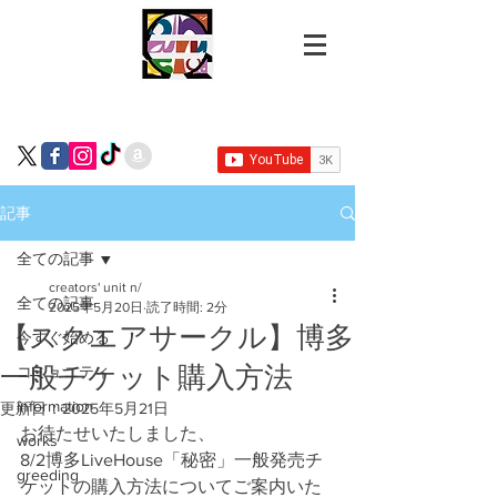
記事
全ての記事
creators' unit n/
全ての記事
2025年5月20日
読了時間: 2分
【スクエアサークル】博多
今すぐ始める
一般チケット購入方法
コミュニティ
information
更新日：
2025年5月21日
お待たせいたしました、
works
8/2博多LiveHouse「秘密」一般発売チ
greeding
ケットの購入方法についてご案内いた