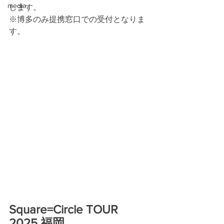
media
します。
※博多のみ提携窓口での受付となりま
す。
Square=Circle TOUR 
2025 福岡