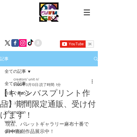
記事
全ての記事
creators' unit n/
全ての記事
2020年3月13日
読了時間: 1分
【キャンバスプリント作
今すぐ始める
品】期間限定通販、受け付
コミュニティ
information
けます！
works
現在、パレットギャラリー麻布十番で
greeding
田中直樹作品展示中！