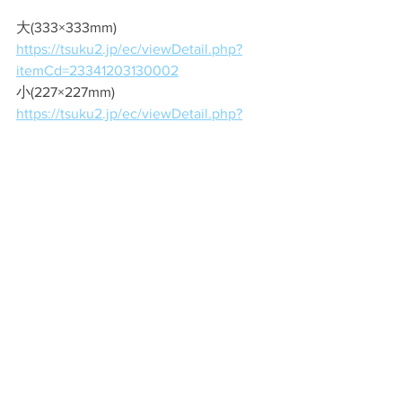
大(333×333mm)　
https://tsuku2.jp/ec/viewDetail.php?
itemCd=23341203130002
小(227×227mm)　
https://tsuku2.jp/ec/viewDetail.php?
itemCd=21220003303122
期間限定の通販ですが、ぜひご利用く
ださいませ。
information
すべて表示
最新記事