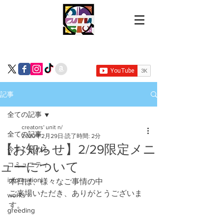
記事
全ての記事
creators' unit n/
全ての記事
2020年2月29日
読了時間: 2分
【お知らせ】2/29限定メニ
今すぐ始める
ューについて
コミュニティ
information
本日は、様々なご事情の中
ご来場いただき、ありがとうございま
works
す。
greeding